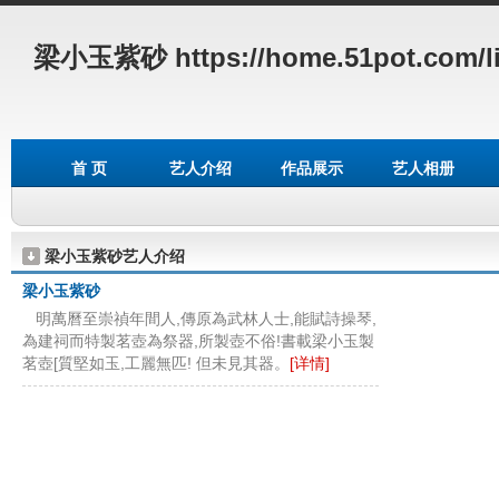
梁小玉紫砂
https://home.51pot.com/l
首 页
艺人介绍
作品展示
艺人相册
梁小玉紫砂艺人介绍
梁小玉紫砂
明萬曆至崇禎年間人,傳原為武林人士,能賦詩操琴,
為建祠而特製茗壺為祭器,所製壺不俗!書載梁小玉製
茗壺[質堅如玉,工麗無匹! 但未見其器。
[详情]