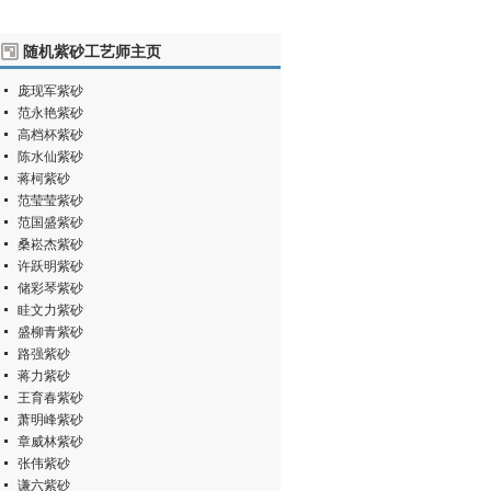
随机紫砂工艺师主页
庞现军紫砂
范永艳紫砂
高档杯紫砂
陈水仙紫砂
蒋柯紫砂
范莹莹紫砂
范国盛紫砂
桑崧杰紫砂
许跃明紫砂
储彩琴紫砂
眭文力紫砂
盛柳青紫砂
路强紫砂
蒋力紫砂
王育春紫砂
萧明峰紫砂
章威林紫砂
张伟紫砂
谦六紫砂