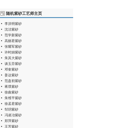
随机紫砂工艺师主页
李洪明紫砂
沈洁紫砂
范学新紫砂
高丽君紫砂
张耀军紫砂
许时娟紫砂
朱其大紫砂
谈玉芬紫砂
邓奎紫砂
姜达紫砂
范盘初紫砂
蒋璞紫砂
徐曲紫砂
朱维平紫砂
徐孟君紫砂
邹玥紫砂
冯凌冶紫砂
郑萍紫砂
王芳紫砂