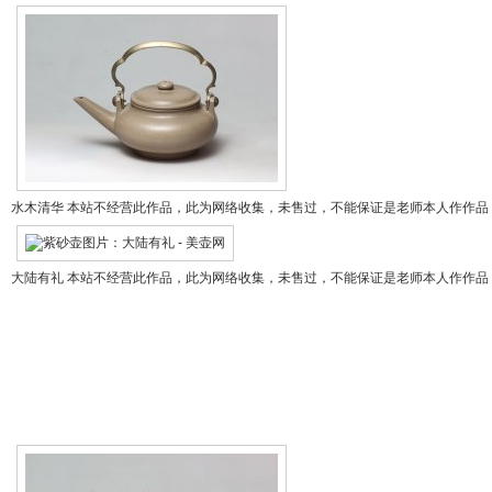
水木清华
本站不经营此作品，此为网络收集，未售过，不能保证是老师本人作作品
大陆有礼
本站不经营此作品，此为网络收集，未售过，不能保证是老师本人作作品