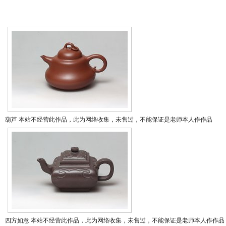
葫芦
本站不经营此作品，此为网络收集，未售过，不能保证是老师本人作作品
四方如意
本站不经营此作品，此为网络收集，未售过，不能保证是老师本人作作品