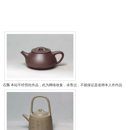
石瓢
本站不经营此作品，此为网络收集，未售过，不能保证是老师本人作作品