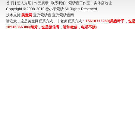
首 页
|
艺人介绍
|
作品展示
|
联系我们
| 紫砂壶工作室，实体店地址
Copyright © 2008-2010
徐小平紫砂
All Rights Reserved
技术支持
美壶网
宜兴紫砂壶
宜兴紫砂壶网
请注意，这是美壶网联系方式，非老师联系方式：
15618313260(美壶叶子
18516366386(继芳，也是微信号，请加微信，电话不接)