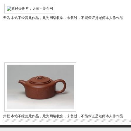
天佑
本站不经营此作品，此为网络收集，未售过，不能保证是老师本人作作品
井栏
本站不经营此作品，此为网络收集，未售过，不能保证是老师本人作作品