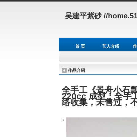
吴建平紫砂
//home.51
首 页
艺人介绍
作
作品介绍
全手工《景舟小石瓢
220cc 成型：全
络收集，未售过，