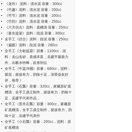
《龙吟》 泥料：清水泥 容量：300cc
《竹趣》泥料：清水泥 容量：200cc
《竹节》泥料：清水泥 容量：200cc
《竹韵》泥料：清水泥 容量：250cc
《六方仿古》泥料：底槽清 容量：250cc
《曼生提梁》泥料：段泥 容量：300cc
全手工《仿古》泥料：段泥 容量：250cc
《扁腹》泥料：段泥 容量：280cc
全手工《大彬提梁》容量：1100cc，泥
料：龙山名砂，质感丰富，吴建平最新力
作，出断水特棒，款形到位
全手工《牛盖洋桶》容量：680cc，泥料：
紫泥，挺拔有力，韵味十足，深受壶友好
评，推荐！
全手工《石瓢》容量：320cc，家藏原矿底
槽清，全手工鼎立制作，挺拔有力，韵味十
足，吴建平代表作品，
全手工《景舟石瓢》容量：300cc，家藏原
矿底槽清，全手工鼎立制作，挺拔有力，韵
味十足，吴建平代表作
全手工《小石瓢》容量：200cc，泥料：原
矿底槽清